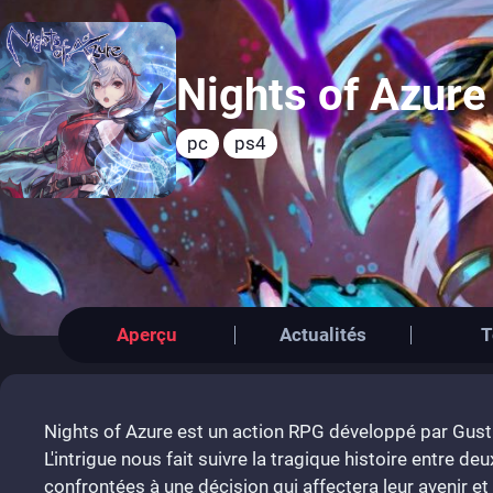
Nights of Azure
pc
ps4
Aperçu
Actualités
T
Nights of Azure est un action RPG développé par Gust
L'intrigue nous fait suivre la tragique histoire entre de
confrontées à une décision qui affectera leur avenir et