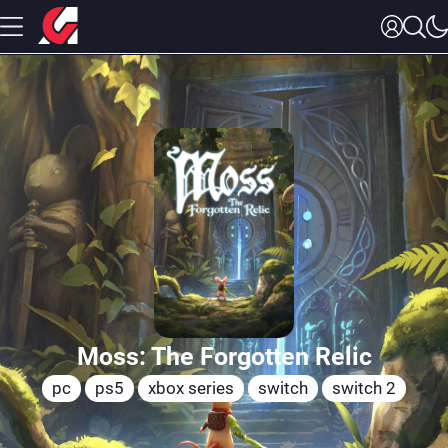
Moss: The Forgotten Relic
pc
ps5
xbox series
switch
switch 2