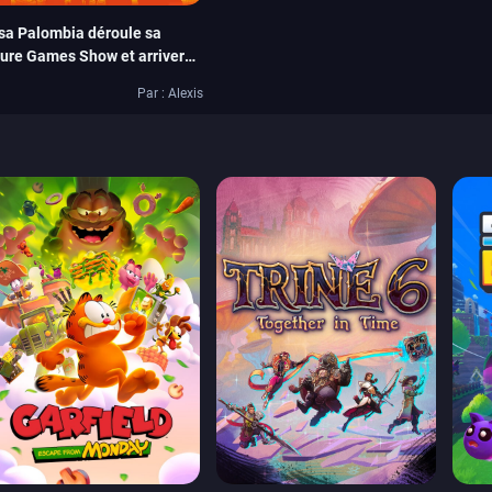
lsa Palombia déroule sa
ture Games Show et arrivera
PC et consoles
Par : Alexis