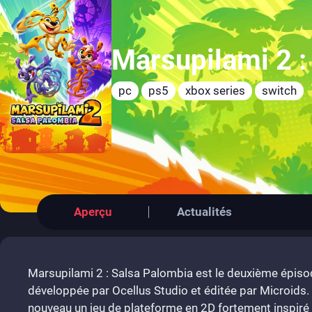
Marsupilami 2 :
pc
ps5
xbox series
switch
Aperçu
Actualités
Marsupilami 2 : Salsa Palombia est le deuxième épisod
développée par Ocellus Studio et éditée par Microids. 
nouveau un jeu de plateforme en 2D fortement inspiré 