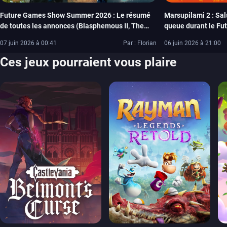
Future Games Show Summer 2026 : Le résumé
Marsupilami 2 : Sa
de toutes les annonces (Blasphemous II, The
queue durant le Fu
Sinking City 2, The Alters: Last Variable,
le 3 septembre sur 
07 juin 2026 à 00:41
Par : Florian
06 juin 2026 à 21:00
Marsupilami 2…)
Ces jeux pourraient vous plaire