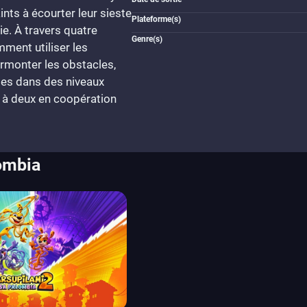
nts à écourter leur sieste
Plateforme(s)
e. À travers quatre
Genre(s)
ment utiliser les
rmonter les obstacles,
ètes dans des niveaux
u à deux en coopération
lombia