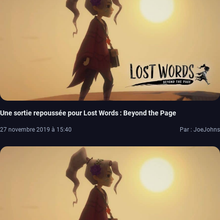
Une sortie repoussée pour Lost Words : Beyond the Page
27 novembre 2019 à 15:40
Par : JoeJohns