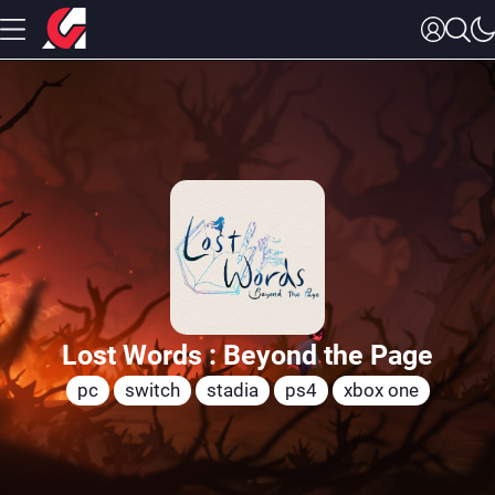
Lost Words : Beyond the Page
pc
switch
stadia
ps4
xbox one