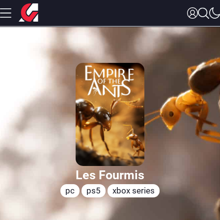
Les Fourmis
pc
ps5
xbox series