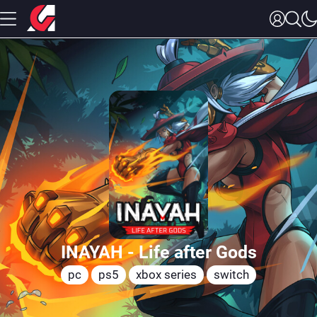
INAYAH - Life after Gods
pc
ps5
xbox series
switch