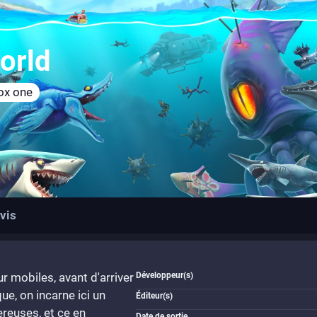
orld
ox one
vis
r mobiles, avant d'arriver
Développeur(s)
ue, on incarne ici un
Éditeur(s)
ereuses, et ce en
Date de sortie