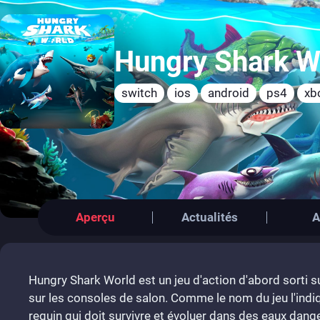
Hungry Shark W
switch
ios
android
ps4
xb
Aperçu
Actualités
A
Hungry Shark World est un jeu d'action d'abord sorti su
sur les consoles de salon. Comme le nom du jeu l'indiq
requin qui doit survivre et évoluer dans des eaux dang