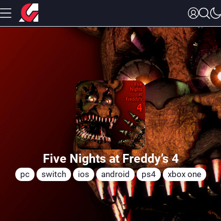
Five Nights at Freddy’s 4
pc
switch
ios
android
ps4
xbox one