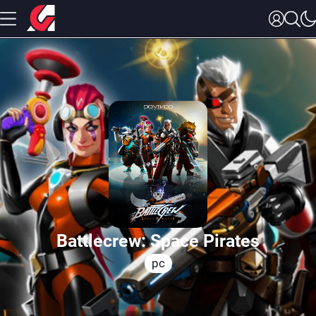
Battlecrew: Space Pirates
pc