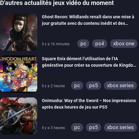
D'autres actualités jeux vidéo du moment
Ghost Recon: Wildlands renaît dans une mise à
jour gratuite avec du contenu inédit et des
visuels améliorés
pc
ps4
xbox one
Il y a 16 minutes
Square Enix dément l’utilisation de l’IA
générative pour créer sa couverture de Kingdom
Hearts Collection
pc
ps5
xbox series
Il y a 2 heures
switch 2
Onimusha: Way of the Sword – Nos impressions
après deux heures de jeu sur PS5
pc
ps5
xbox series
Il y a 3 heures
switch 2