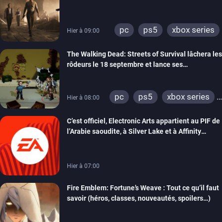
gameplay commenté
pc
ps5
xbox series
Hier à 09:00
The Walking Dead: Streets of Survival lâchera les
rôdeurs le 18 septembre et lance ses
précommandes
pc
ps5
xbox series
Hier à 08:00
switch
switch 2
C’est officiel, Electronic Arts appartient au PIF de
l’Arabie saoudite, à Silver Lake et à Affinity
Partners
Hier à 07:00
Fire Emblem: Fortune’s Weave : Tout ce qu’il faut
savoir (héros, classes, nouveautés, spoilers…)