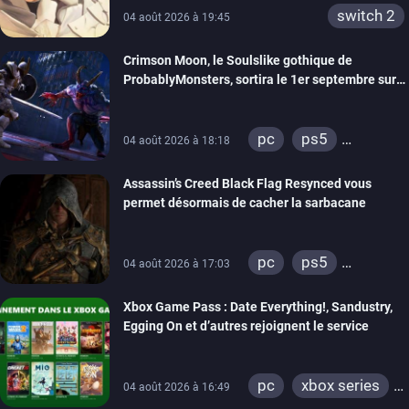
switch 2
04 août 2026 à 19:45
Crimson Moon, le Soulslike gothique de
ProbablyMonsters, sortira le 1er septembre sur
PC, PS5 et Xbox Series
pc
ps5
04 août 2026 à 18:18
xbox series
Assassin’s Creed Black Flag Resynced vous
permet désormais de cacher la sarbacane
pc
ps5
04 août 2026 à 17:03
xbox series
Xbox Game Pass : Date Everything!, Sandustry,
Egging On et d’autres rejoignent le service
pc
xbox series
04 août 2026 à 16:49