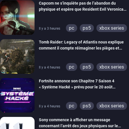
Capcom ne s’inquiète pas de l’abandon du
physique et espère que Resident Evil Veronica
imitera Requiem pour dynamiser la série
pc
ps5
xbox series
Il y a 3 heures
switch 2
Tomb Raider: Legacy of Atlantis nous explique
comment il compte réimaginer les pièges et
énigmes dans une nouvelle vidéo des coulisses
de développement
pc
ps5
xbox series
Il y a 4 heures
switch 2
Fortnite annonce son Chapitre 7 Saison 4
« Système Hacké » prévu pour le 20 août
prochain, tandis que Les Simpson ont fait leur
retour
pc
ps5
xbox series
Il y a 4 heures
switch
ios
android
Sony commence à afficher un message
ps4
xbox one
concernant l’arrêt des jeux physiques sur le
switch 2