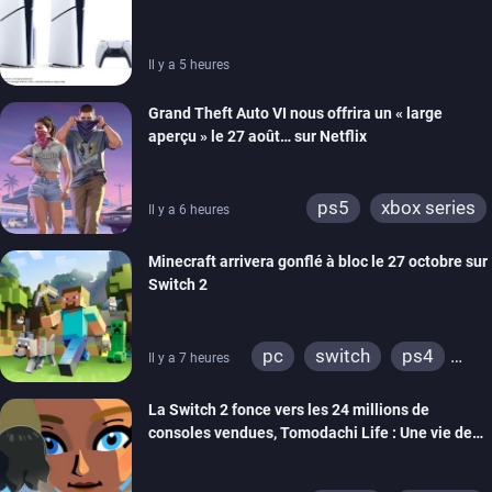
carton des PlayStation 5
Il y a 5 heures
Grand Theft Auto VI nous offrira un « large
aperçu » le 27 août… sur Netflix
ps5
xbox series
Il y a 6 heures
Minecraft arrivera gonflé à bloc le 27 octobre sur
Switch 2
pc
switch
ps4
Il y a 7 heures
ps vita
xbox one
La Switch 2 fonce vers les 24 millions de
wiiu
3ds
ps3
consoles vendues, Tomodachi Life : Une vie de
xbox 360
switch 2
rêve dépasse aujourd’hui les 8 millions