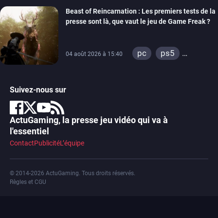
xbox one
Beast of Reincarnation : Les premiers tests de la
presse sont là, que vaut le jeu de Game Freak ?
pc
ps5
04 août 2026 à 15:40
xbox series
Suivez-nous sur
ActuGaming, la presse jeu vidéo qui va à
l'essentiel
Contact
Publicité
L’équipe
© 2014-2026 ActuGaming. Tous droits réservés.
Règles et CGU