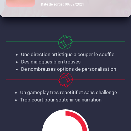
ps4
xbox one
Date de sortie :
09/09/2021
Une direction artistique à couper le souffle
Des dialogues bien trouvés
De nombreuses options de personalisation
Un gameplay très répétitif et sans challenge
Trop court pour soutenir sa narration