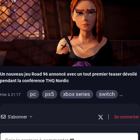
Un nouveau jeu Road 96 annoncé avec un tout premier teaser dévoilé
pendant la conférence THQ Nordic
pc
ps5
xbox series
switch
Hier à 21:17
stadia
ps4
xbox one
S'abonner
Se connecter