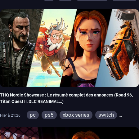
THQ Nordic Showcase : Le résumé complet des annonces (Road 96,
Titan Quest II, DLC REANIMAL…)
pc
ps5
xbox series
switch
Hier à 21:26
stadia
ps4
xbox one
switch 2