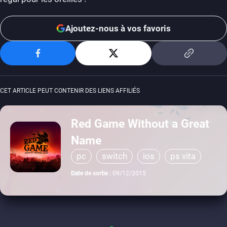
Ajoutez-nous à vos favoris
CET ARTICLE PEUT CONTENIR DES LIENS AFFILIÉS
Red Game Without a Great
Name
pc
switch
ios
ps vita
Date de sortie :
09/12/2015