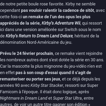
de notre petite boule rose favorite. Kirby ne semble
cependant
pas vouloir ralentir la cadence de sitôt
, avec
cette fois-ci
un remake de l’un des opus les plus
appréciés de la série,
Kirby’s Adventure Wii
, qui ressort
ici dans une version améliorée sur Switch sous le nom
de
Kirby’s Return to Dream Land Deluxe
,
héritant de la
dénomination Nord-Américaine du jeu.
Prévu le 24 février prochain
, ce remake vient rejoindre
les nombreux autres dont s’est dotée la série en 30 ans.
Car la mascotte la plus mignonne du jeu-vidéo n’en est
en effet
pas à son coup d’essai quand il s’agit de
remasteriser ou porter ses jeux
, et ce déjà depuis les
années 90 avec
Kirby Star Stacker
, ressorti sur Super
Famicom à l’époque. Il était donc logique, après
Nightmare in Dream Land
et
Super Star Ultra
, entre
autres, de voir un autre titre gagner son édition «