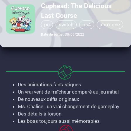
Cuphead: The Delicious
Last Course
pc
switch
ps4
xbox one
Date de sortie :
30/06/2022
Des animations fantastiques
Un vrai vent de fraîcheur comparé au jeu initial
De nouveaux défis originaux
Ms. Chalice : un vrai changement de gameplay
Des détails à foison
Les boss toujours aussi mémorables