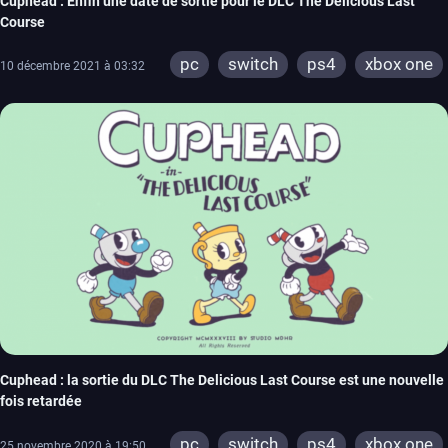
Cuphead : Enfin une date de sortie pour le DLC The Delicious Last
Course
pc
switch
ps4
xbox one
10 décembre 2021 à 03:32
Cuphead : la sortie du DLC The Delicious Last Course est une nouvelle
fois retardée
pc
switch
ps4
xbox one
25 novembre 2020 à 19:50