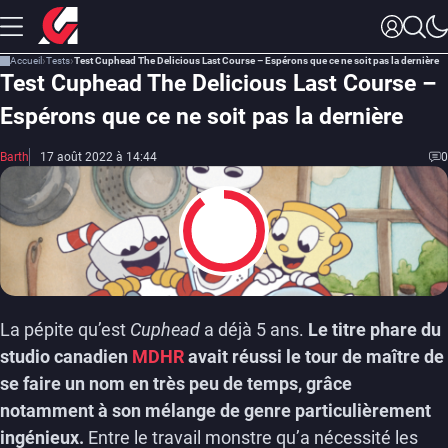
Accueil
Tests
Test Cuphead The Delicious Last Course – Espérons que ce ne soit pas la dernière
Test Cuphead The Delicious Last Course –
Espérons que ce ne soit pas la dernière
Barth
17 août 2022 à 14:44
0
9
La pépite qu’est
Cuphead
a déjà 5 ans.
Le titre phare du
studio canadien
MDHR
avait réussi le tour de maître de
se faire un nom en très peu de temps, grâce
notamment à son mélange de genre particulièrement
ingénieux.
Entre le travail monstre qu’a nécessité les