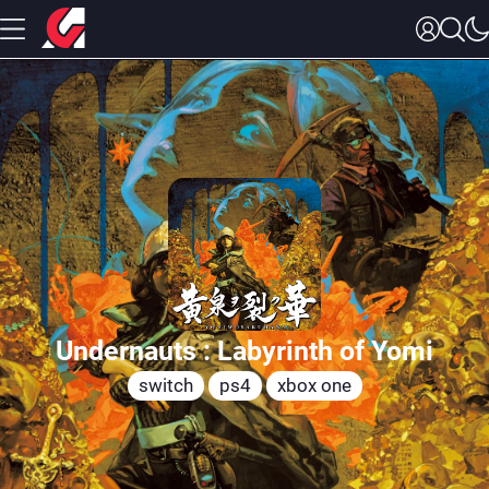
Undernauts : Labyrinth of Yomi
switch
ps4
xbox one