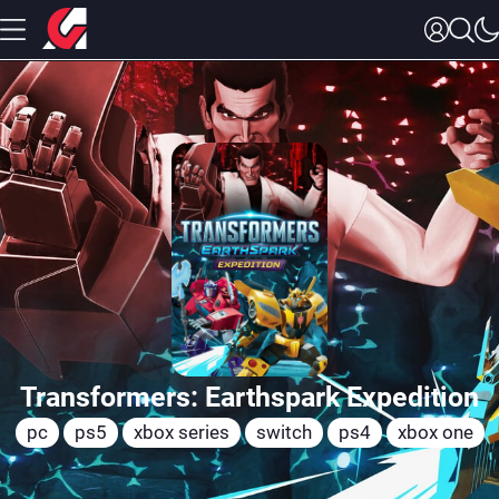
Transformers: Earthspark Expedition
pc
ps5
xbox series
switch
ps4
xbox one