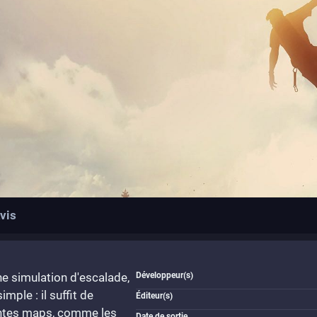
vis
ne simulation d'escalade,
Développeur(s)
imple : il suffit de
Éditeur(s)
rentes maps, comme les
Date de sortie