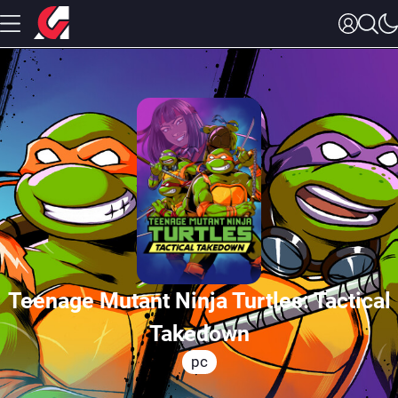
Teenage Mutant Ninja Turtles: Tactical
Takedown
pc