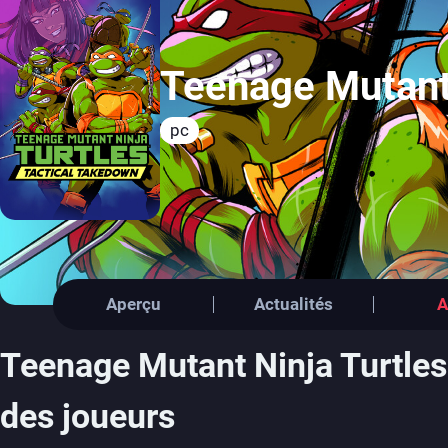
Teenage Mutant 
pc
Aperçu
Actualités
A
Teenage Mutant Ninja Turtles
des joueurs