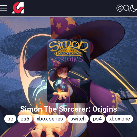
Simon The Sorcerer: Origins
pc
ps5
xbox series
switch
ps4
xbox one