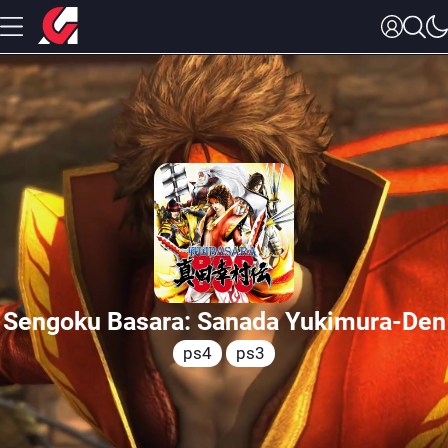
Sengoku Basara: Sanada Yukimura-Den
ps4
ps3