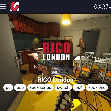
RICO London
pc
ps5
xbox series
switch
ps4
xbox one