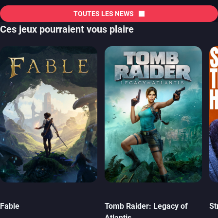
TOUTES LES NEWS
Ces jeux pourraient vous plaire
Fable
Tomb Raider: Legacy of
St
Atlantis