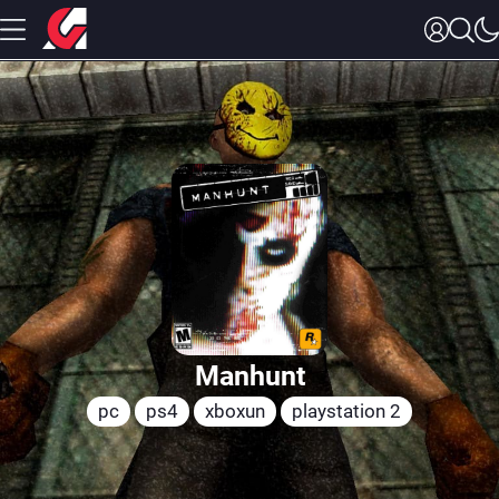
Manhunt
pc
ps4
xboxun
playstation 2