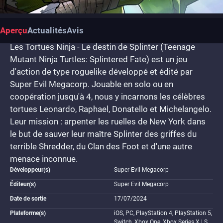
Aperçu
Actualités
Avis
Les Tortues Ninja - Le destin de Splinter (Teenage
Mutant Ninja Turtles: Splintered Fate) est un jeu
d'action de type roguelike développé et édité par
Super Evil Megacorp. Jouable en solo ou en
coopération jusqu'à 4, nous y incarnons les célèbres
tortues Leonardo, Raphael, Donatello et Michelangelo.
Leur mission : arpenter les ruelles de New York dans
le but de sauver leur maître Splinter des griffes du
terrible Shredder, du Clan des Foot et d'une autre
menace inconnue.
Développeur(s)
Super Evil Megacorp
Éditeur(s)
Super Evil Megacorp
Date de sortie
17/07/2024
Plateforme(s)
iOS, PC, PlayStation 4, PlayStation 5,
Switch, Xbox One, Xbox Series X | S