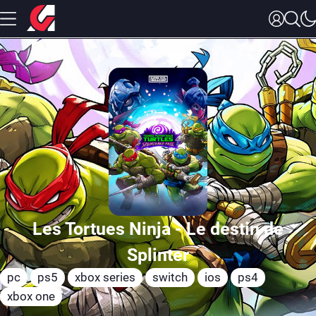
Les Tortues Ninja - Le destin de
Splinter
pc
ps5
xbox series
switch
ios
ps4
xbox one