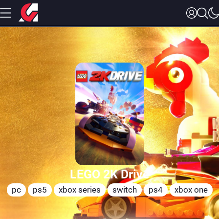
LEGO 2K Drive
pc
ps5
xbox series
switch
ps4
xbox one