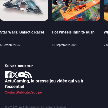
Star Wars: Galactic Racer
Hot Wheels Infinite Rush
Wh
6 Octobre 2026
10 Septembre 2026
7 
Suivez-nous sur
ActuGaming, la presse jeu vidéo qui va à
l'essentiel
Contact
Publicité
L’équipe
© 2014-2026 ActuGaming. Tous droits réservés.