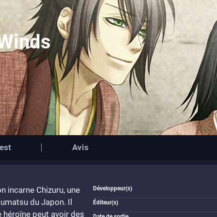
 Winds
est
Avis
n incarne Chizuru, une
Développeur(s)
kumatsu du Japon. Il
Éditeur(s)
e héroïne peut avoir des
Date de sortie