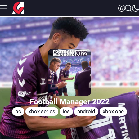
Football Manager 2022
pc
xbox series
ios
android
xbox one