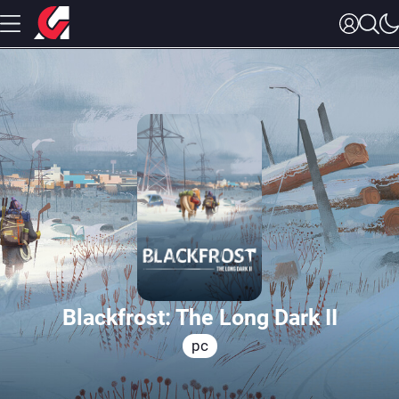
Blackfrost: The Long Dark II
pc