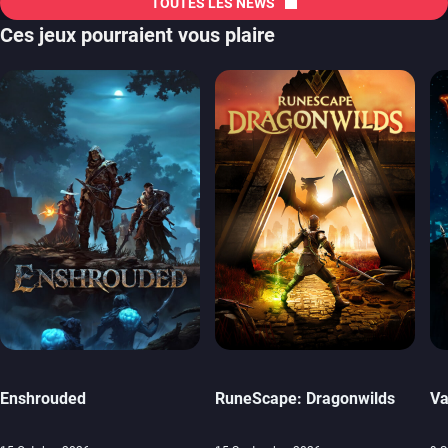
TOUTES LES NEWS
Ces jeux pourraient vous plaire
Enshrouded
RuneScape: Dragonwilds
Va