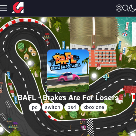
BAFL - Brakes Are For Losers
pc
switch
ps4
xbox one