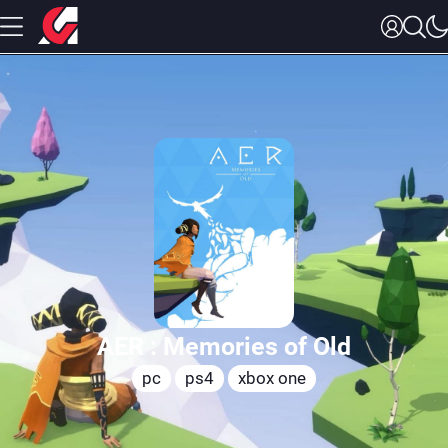
AER : Memories of Old
pc
ps4
xbox one