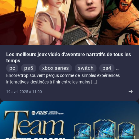
Les meilleurs jeux vidéo d'aventure narratifs de tous les
temps
pc
ps5
xbox series
switch
ps4
Encore trop souvent perçus comme de simples expériences
xbox one
ps3
xbox 360
interactives destinées à finir entre les mains [...]
19 avril 2025 à 11:00