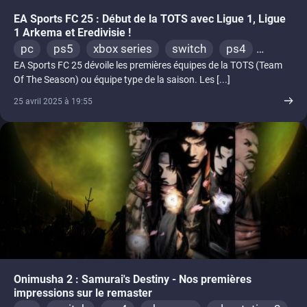
EA Sports FC 25 : Début de la TOTS avec Ligue 1, Ligue
1 Arkema et Eredivisie !
pc
ps5
xbox series
switch
ps4
EA Sports FC 25 dévoile les premières équipes de la TOTS (Team
xbox one
switch 2
Of The Season) ou équipe type de la saison. Les [...]
25 avril 2025 à 19:55
Onimusha 2 : Samurai's Destiny - Nos premières
impressions sur le remaster