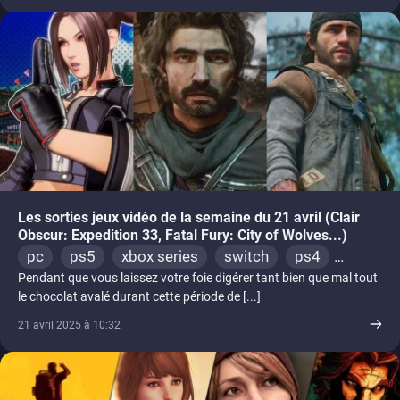
Les sorties jeux vidéo de la semaine du 21 avril (Clair
Obscur: Expedition 33, Fatal Fury: City of Wolves...)
pc
ps5
xbox series
switch
ps4
Pendant que vous laissez votre foie digérer tant bien que mal tout
xbox one
le chocolat avalé durant cette période de [...]
21 avril 2025 à 10:32