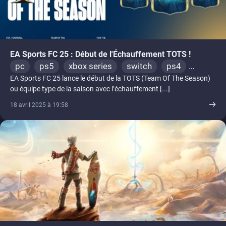
EA Sports FC 25 : Début de l'Échauffement TOTS !
pc
ps5
xbox series
switch
ps4
EA Sports FC 25 lance le début de la TOTS (Team Of The Season)
xbox one
switch 2
ou équipe type de la saison avec l’échauffement [...]
18 avril 2025 à 19:58