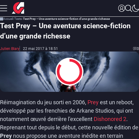
Accueil
Tests
Test Prey – Une aventure science-fiction d’une grande richesse
Test Prey – Une aventure science-fiction
d’une grande richesse
Julien Blary
22 mai 2017 à 18:51
0
8.5
Réimagination du jeu sorti en 2006,
Prey
est un reboot,
développé par les frenchies de Arkane Studios, qui ont
notamment œuvré derrière l’excellent
Dishonored 2
.
Reprenant tout depuis le début, cette nouvelle édition de
Prey
nous propose une aventure inédite en terrain