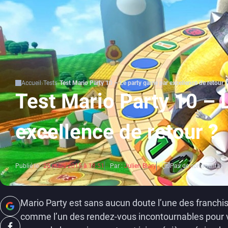
Accueil
Tests
Test Mario Party 10 – Le party game par excellence de retour ?
Test Mario Party 10 – 
excellence de retour ?
Publié le :
25 mars 2015 à 18:51
Par :
Julien Blary
Pas de commentaire
Mario Party est sans aucun doute l’une des franchis
comme l’un des rendez-vous incontournables pour vos