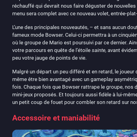
réchauffé qui devrait nous faire déguster de nouvelles s
menu sera complet avec ce nouveau volet, entrée-plat
L’une des principales nouveautés, – et sans aucun doute 
fameux mode Bowser. Celui-ci permettra à un cinquièm
où le groupe de Mario est poursuivi par ce dernier. A
votre parcours en quête de l’étoile
sainte,
avant évidem
peu votre jauge de points de vie.
Malgré un départ un peu différé et en retard, le joueur
même être bien avantagé avec un gameplay asymétrique
fois. Chaque fois que Bowser rattrape le groupe, nos 
mini-jeux proposés. Et toujours aussi fidèle à lui-mê
un petit coup de fouet pour combler son retard sur no
Accessoire et maniabilité