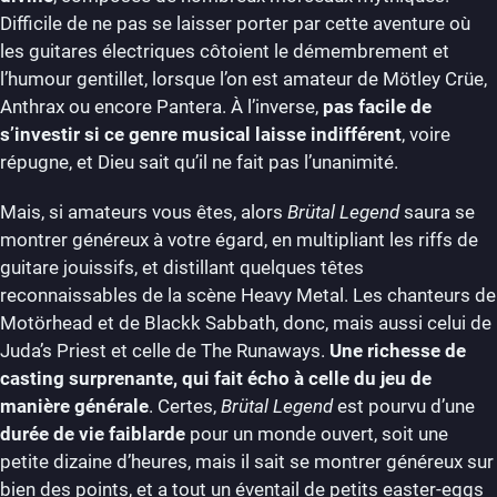
Difficile de ne pas se laisser porter par cette aventure où
les guitares électriques côtoient le démembrement et
l’humour gentillet, lorsque l’on est amateur de Mötley Crüe,
Anthrax ou encore Pantera. À l’inverse,
pas facile de
s’investir si ce genre musical laisse indifférent
, voire
répugne, et Dieu sait qu’il ne fait pas l’unanimité.
Mais, si amateurs vous êtes, alors
Brütal Legend
saura se
montrer généreux à votre égard, en multipliant les riffs de
guitare jouissifs, et distillant quelques têtes
reconnaissables de la scène Heavy Metal. Les chanteurs de
Motörhead et de Blackk Sabbath, donc, mais aussi celui de
Juda’s Priest et celle de The Runaways.
Une richesse de
casting surprenante, qui fait écho à celle du jeu de
manière générale
. Certes,
Brütal Legend
est pourvu d’une
durée de vie faiblarde
pour un monde ouvert, soit une
petite dizaine d’heures, mais il sait se montrer généreux sur
bien des points, et a tout un éventail de petits easter-eggs