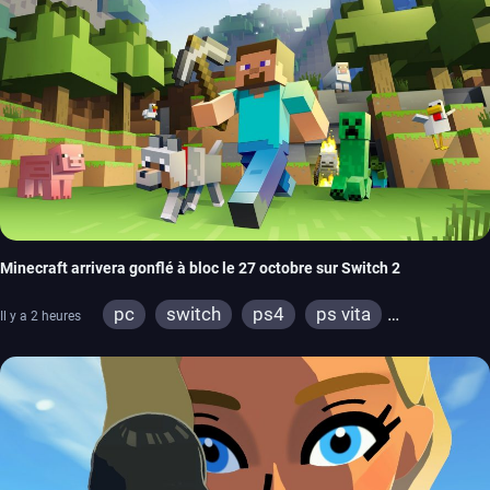
Minecraft arrivera gonflé à bloc le 27 octobre sur Switch 2
pc
switch
ps4
ps vita
Il y a 2 heures
xbox one
wiiu
3ds
ps3
xbox 360
switch 2