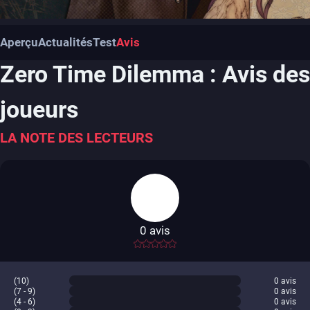
Aperçu
Actualités
Test
Avis
Zero Time Dilemma : Avis des
joueurs
LA NOTE DES LECTEURS
0
avis
-
(10)
0
avis
(7 - 9)
0
avis
(4 - 6)
0
avis