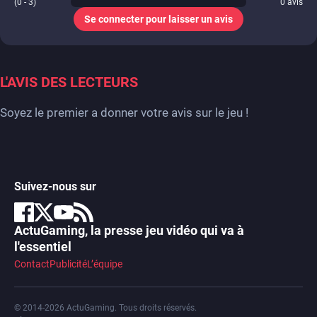
(0 - 3)
0
avis
Se connecter pour laisser un avis
L'AVIS DES LECTEURS
Soyez le premier a donner votre avis sur le jeu !
Suivez-nous sur
ActuGaming, la presse jeu vidéo qui va à
l'essentiel
Contact
Publicité
L’équipe
© 2014-2026 ActuGaming. Tous droits réservés.