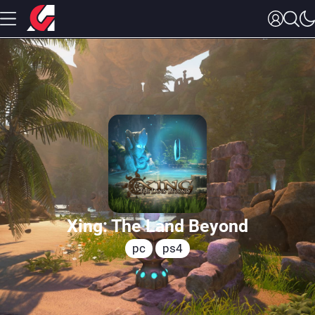
Xing: The Land Beyond
pc
ps4