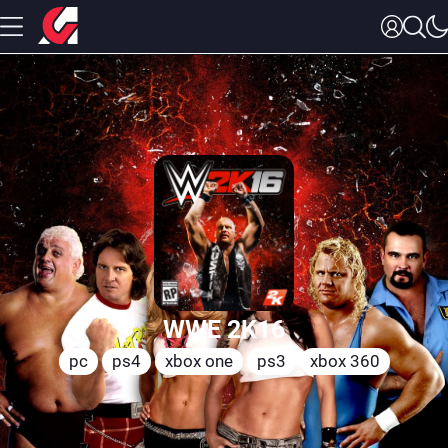
WWE 2K16
pc
ps4
xbox one
ps3
xbox 360