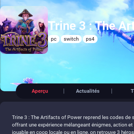
Trine 3 : The Ar
pc
switch
ps4
Aperçu
Actualités
T
Trine 3 : The Artifacts of Power reprend les codes de
offrant une expérience mélangeant énigmes, action et
jouable en coop locale ou en ligne, on retrouve 3 héro