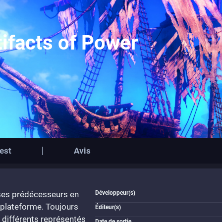
tifacts of Power
est
Avis
 ses prédécesseurs en
Développeur(s)
 plateforme. Toujours
Éditeur(s)
s différents représentés
Date de sortie