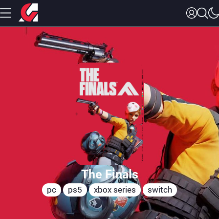
The Finals
pc
ps5
xbox series
switch