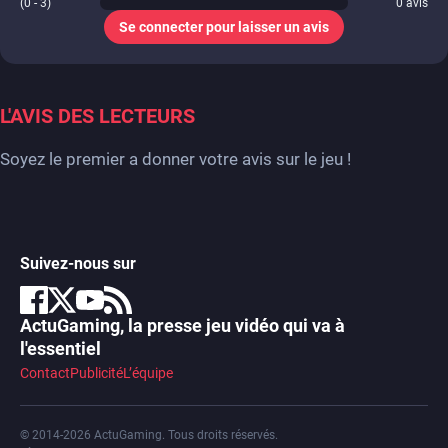
(0 - 3)
0
avis
Se connecter pour laisser un avis
L'AVIS DES LECTEURS
Soyez le premier a donner votre avis sur le jeu !
Suivez-nous sur
ActuGaming, la presse jeu vidéo qui va à
l'essentiel
Contact
Publicité
L’équipe
© 2014-2026 ActuGaming. Tous droits réservés.