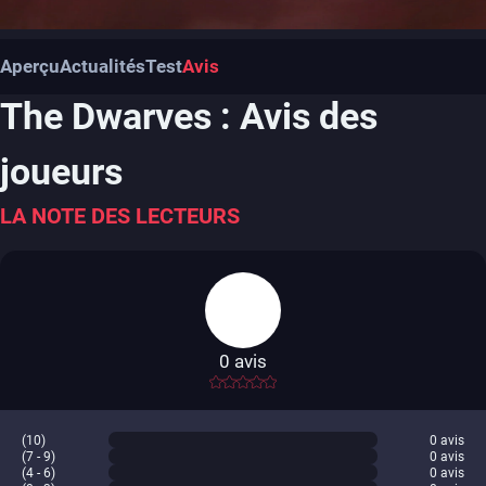
Aperçu
Actualités
Test
Avis
The Dwarves : Avis des
joueurs
LA NOTE DES LECTEURS
0
avis
-
(10)
0
avis
(7 - 9)
0
avis
(4 - 6)
0
avis