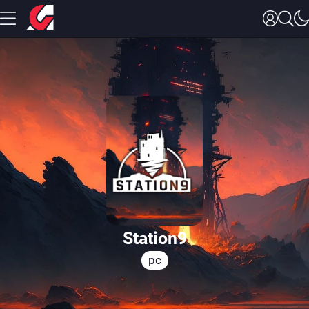
Station9
pc