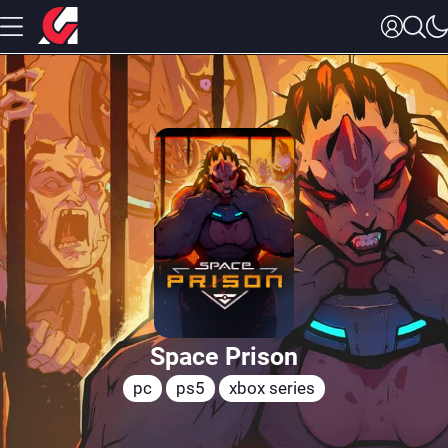
Space Prison
pc
ps5
xbox series