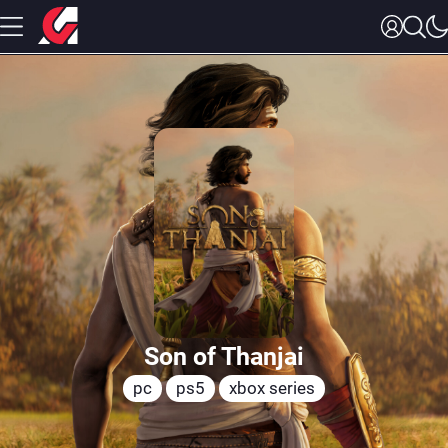
Son of Thanjai
pc
ps5
xbox series