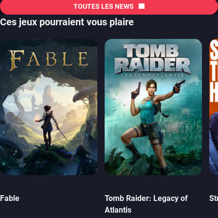
TOUTES LES NEWS
Ces jeux pourraient vous plaire
Fable
Tomb Raider: Legacy of
St
Atlantis