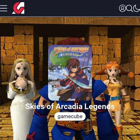
Skies of Arcadia Legends
gamecube