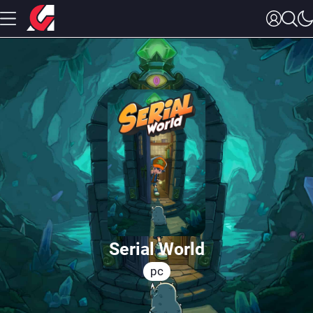
Serial World
pc