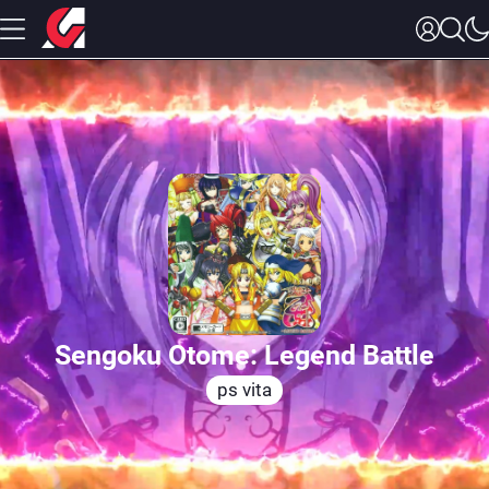
Sengoku Otome: Legend Battle
ps vita