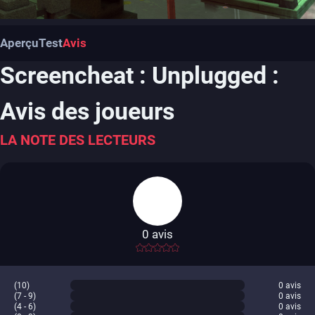
Aperçu
Test
Avis
Screencheat : Unplugged :
Avis des joueurs
LA NOTE DES LECTEURS
0
avis
-
(10)
0
avis
(7 - 9)
0
avis
(4 - 6)
0
avis