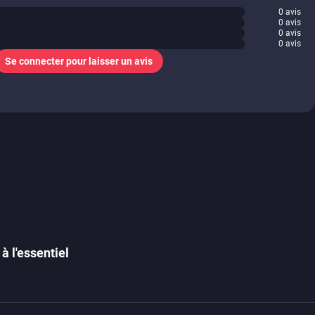
0
avis
0
avis
0
avis
0
avis
Se connecter pour laisser un avis
à l'essentiel