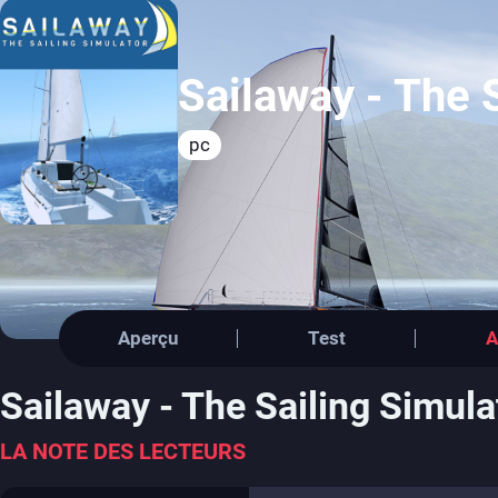
Sailaway - The 
pc
Aperçu
Test
A
Sailaway - The Sailing Simula
LA NOTE DES LECTEURS