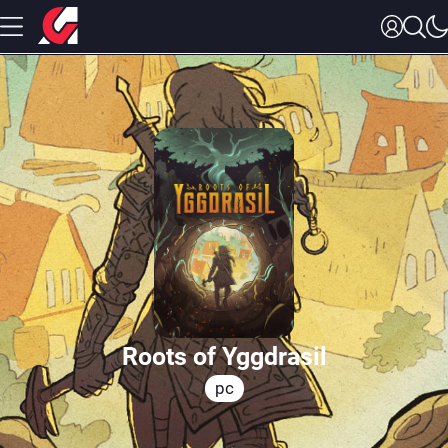
Roots of Yggdrasil
pc